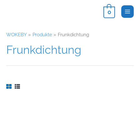
Zum
0
Inhalt
springen
WOKEBY
Produkte
Frunkdichtung
Frunkdichtung